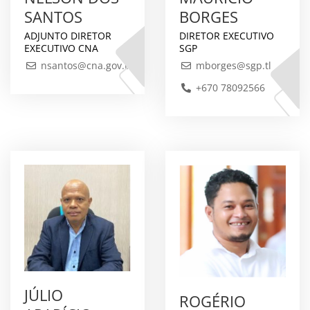
SANTOS
BORGES
ADJUNTO DIRETOR
DIRETOR EXECUTIVO
EXECUTIVO CNA
SGP
nsantos@cna.gov.tl
mborges@sgp.tl
+670 78092566
JÚLIO
ROGÉRIO