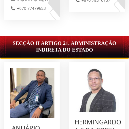
+670 78310737
+670 77479653
SECÇÃO II ARTIGO 21. ADMINISTRAÇÃO
INDIRETA DO ESTADO
HERMINGARDO
JANUÁRIO