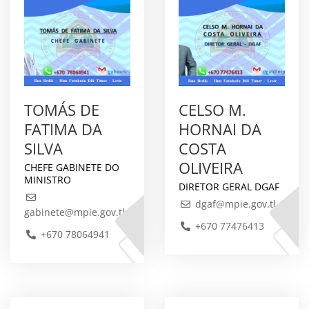
TOMÁS DE
CELSO M.
FATIMA DA
HORNAI DA
SILVA
COSTA
OLIVEIRA
CHEFE GABINETE DO
MINISTRO
DIRETOR GERAL DGAF
dgaf@mpie.gov.tl
gabinete@mpie.gov.tl
+670 77476413
+670 78064941