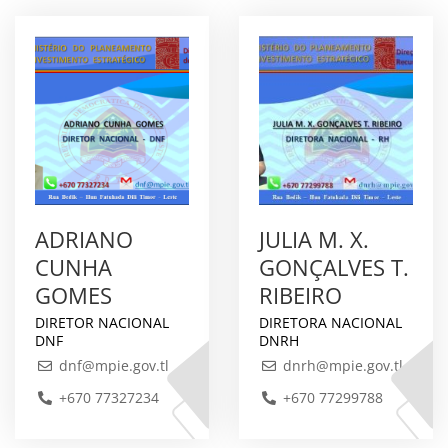
ADRIANO
JULIA M. X.
CUNHA
GONÇALVES T.
GOMES
RIBEIRO
DIRETOR NACIONAL
DIRETORA NACIONAL
DNF
DNRH
dnf@mpie.gov.tl
dnrh@mpie.gov.tl
+670 77327234
+670 77299788