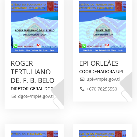
ROGER
EPI ORLEÃES
TERTULIANO
COORDENADORA UPI
DE. F. B. BELO
upi@mpie.gov.tl
DIRETOR GERAL DGOT
+670 78255550
dgot@mpie.gov.tl