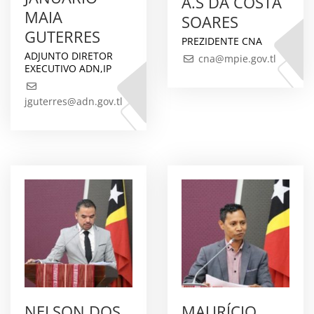
A.S DA COSTA
MAIA
SOARES
GUTERRES
PREZIDENTE CNA
ADJUNTO DIRETOR
cna@mpie.gov.tl
EXECUTIVO ADN,IP
jguterres@adn.gov.tl
NELSON DOS
MAURÍCIO