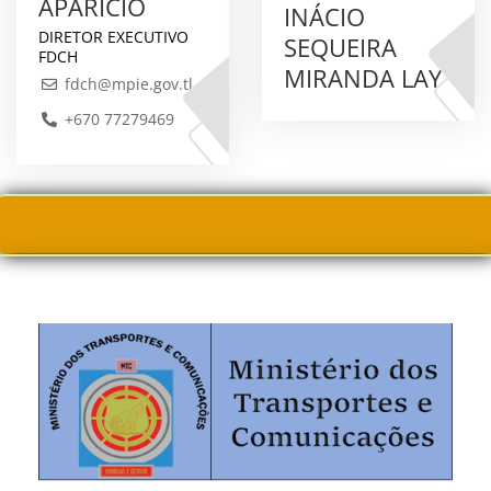
APARÍCIO
INÁCIO
DIRETOR EXECUTIVO
SEQUEIRA
FDCH
MIRANDA LAY
fdch@mpie.gov.tl
+670 77279469