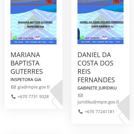
MARIANA
DANIEL DA
BAPTISTA
COSTA DOS
GUTERRES
REIS
FERNANDES
INSPETORA GIA
gia@mpie.gov.tl
GABINETE JURIDIKU
+670 7731 9328
juridiku@mpie.gov.tl
+670 77241181