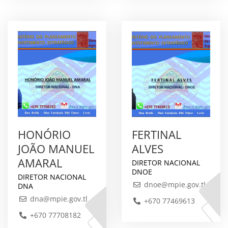
HONÓRIO
FERTINAL
JOÃO MANUEL
ALVES
AMARAL
DIRETOR NACIONAL
DNOE
DIRETOR NACIONAL
dnoe@mpie.gov.tl
DNA
dna@mpie.gov.tl
+670 77469613
+670 77708182