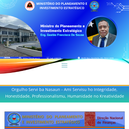
Orgulho Servi ba Nasaun - Ami Servisu ho Integridade,
Honestidade, Professionalismu, Humanidade no Kreatividade