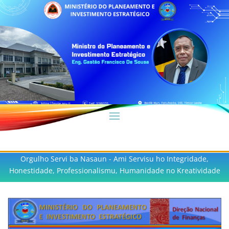
Orgulho Servi ba Nasaun - Ami Servisu ho Integridade,
Honestidade, Professionalismu, Humanidade no Kreatividade