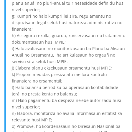
planu anuál no pluri-anuál tuir nesesidade definidu husi
nivel superior;
g) Kumpri no halo kumpri lei sira, regulamentu no
dispozisaun legal seluk husi natureza administrativa no
finansiera;
h) Assegura rekolla, guarda, konservasaun no tratamentu
dokumentasaun husi MPIE;
i) Halo avaliasaun no monitorizasaun ba Plano ba Aksaun
Anuál no Orsamentu, iha artikulasaun ho orgauñ no
servisu sira seluk husi MPIE;
j) Elabora planu eksekusaun orsamentu husi MPIE;
k) Propoin medidas presiza atu mellora kontrolu
finansiera no orsamentál;
l) Halo balansu periodiku ba operasaun kontabilidade
jerál no presta konta no balansu;
m) Halo pagamentu ba despeza ne’ebé autorizadu husi
nivel superior;
n) Elabora, monitoriza no avalia informasaun estatístika
relevante husi MPIE;
o) Promove, ho koordenasaun ho Diresaun Nasionál ba