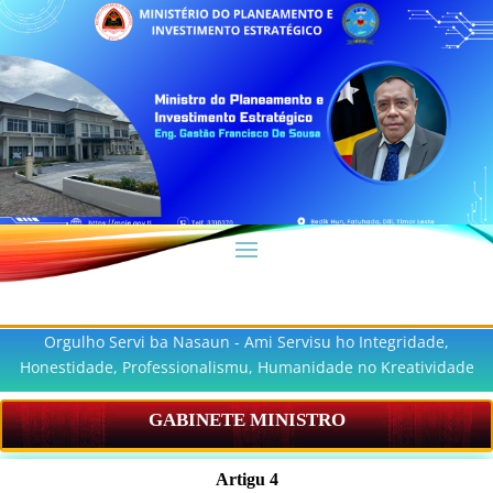
Orgulho Servi ba Nasaun - Ami Servisu ho Integridade,
Honestidade, Professionalismu, Humanidade no Kreatividade
GABINETE MINISTRO
Artigu 4