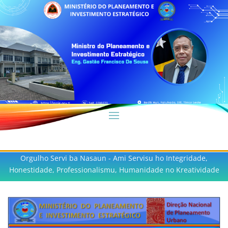
Orgulho Servi ba Nasaun - Ami Servisu ho Integridade,
Honestidade, Professionalismu, Humanidade no Kreatividade