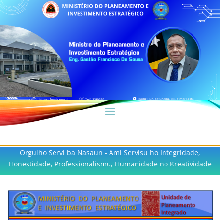
Orgulho Servi ba Nasaun - Ami Servisu ho Integridade,
Honestidade, Professionalismu, Humanidade no Kreatividade