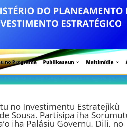
nu no Programa
Publikasaun
Multimídia
 - Ami Servisu ho Integridade, Honestidade, Professionalismu, Hu
tu no Investimentu Estratejìkù
 de Sousa. Partisipa iha Sorumut
’o iha Palásiu Governu, Dili, no