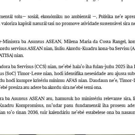
amentál tolu— sosiál, ekonómiku no ambientál —, Polítika ne’e apre
valoriza kapitál naturál tasi no promove atividade sustentável sira n
ise-Ministra ba Asuntus ASEAN, Milena Maria da Costa Rangel, ko
kordu servisus ASEAN nian, liuliu Akordu-Kuadru kona-ba Servisu (
ATISA) nian.
ora ba Servisus (CCS) nian, ne’ebé hala’o iha fulan-juñu 2025 iha 
SoC) Timor-Leste nian, hodi identifika nesesidade atu ajusta sub
adu hodi kumpre kritériu mínimu AFAS nian. Daudaun ne’e, Timor-
bé presiza atu adere ba akordu sira ne’ebé temi ona.
ra ba Asuntus ASEAN atu, hamutuk ho ministériu relevante sira, l
 Kuadru Kompromisus, nu’udar pasu fundamentál iha prosesu ad
an to’o tinan 2036, tuir kalendáriu ne’ebé estabelese ona ba nasaun