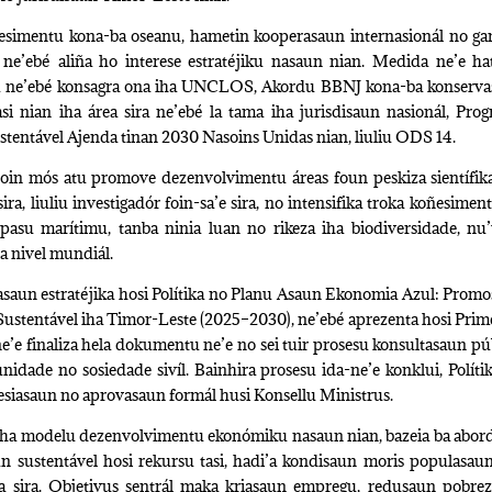
esimentu kona-ba oseanu, hametin kooperasaun internasionál no ga
a ne’ebé aliña ho interese estratéjiku nasaun nian. Medida ne’e h
ra ne’ebé konsagra ona iha UNCLOS, Akordu BBNJ kona-ba konserv
asi nian iha área sira ne’ebé la tama iha jurisdisaun nasionál, Pro
entável Ajenda tinan 2030 Nasoins Unidas nian, liuliu ODS 14.
in mós atu promove dezenvolvimentu áreas foun peskiza sientífika
, liuliu investigadór foin-sa’e sira, no intensifika troka koñesimen
espasu marítimu, tanba ninia luan no rikeza iha biodiversidade, nu
ha nivel mundiál.
tasaun estratéjika hosi Polítika no Planu Asaun Ekonomia Azul: Prom
Sustentável iha Timor-Leste (2025–2030), ne’ebé aprezenta hosi Prim
e finaliza hela dokumentu ne’e no sei tuir prosesu konsultasaun pú
unidade no sosiedade sivíl. Bainhira prosesu ida-ne’e konklui, Políti
resiasaun no aprovasaun formál husi Konsellu Ministrus.
 iha modelu dezenvolvimentu ekonómiku nasaun nian, bazeia ba abor
un sustentável hosi rekursu tasi, hadi’a kondisaun moris populasaun
ma sira. Objetivus sentrál maka kriasaun empregu, redusaun pobre