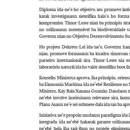
Diploma ida-ne’e ho objetivu atu promove koñ
katak investigasaun sientífika hala’o ho form
kompromisu Timor-Leste nian ba prinsípiu si
no utilizasaun sustentável ba biodiversidade t
Governu nian no Objetivu Dezenvolvimentu Sust
Ho projetu Dekretu-Lei ida-ne’e, Governu hano
nian, promove formasaun ba kuadru timoroan sira
parseiru internasionál sira. Timor-Leste nia 
laboratóriu naturál ida ho valór sientífiku boot i
Konsellu Ministrus aprova, iha prinsípiu, orien
ba Ekonomia Marítima ida ne’ebé Reziliente no 
Ministru, Kay Rala Xanana Gusmão. Daudaun ne’
ne’ebé involve instituisaun relevante sira, kom
Planu Asaun ne’e sei submete dala ida tan ba ap
Inisiativa ne’e propoin mudansa paradigma ida
integradu ida ne’ebé hakarak garante utilizasa
ne’ebé hela iha tasi-ibun no proteje ekosiste