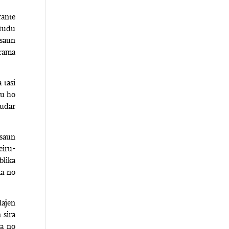
rante
atudu
asaun
grama
 tasi
tu ho
’udar
osaun
eiru-
blika
ka no
dajen
 sira
za no