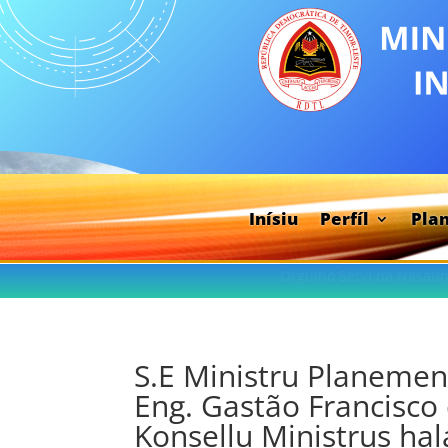
Inísiu
Perfíl
Pla
Orgulho Servi ba Nasaun
S.E Ministru Planemen
Eng. Gastão Francisco
Konsellu Ministrus hala