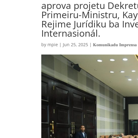
aprova projetu Dekret
Primeiru-Ministru, K
Rejime Jurídiku ba Inv
Internasionál.
by
mpie
|
Jun 25, 2025
|
𝐊𝐨𝐦𝐮𝐧𝐢𝐤𝐚𝐝𝐮 𝐈𝐦𝐩𝐫𝐞𝐧𝐬𝐚