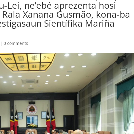
u-Lei, ne’ebé aprezenta hosi
ay Rala Xanana Gusmão, kona-ba
estigasaun Sientífika Mariña
|
0 comments