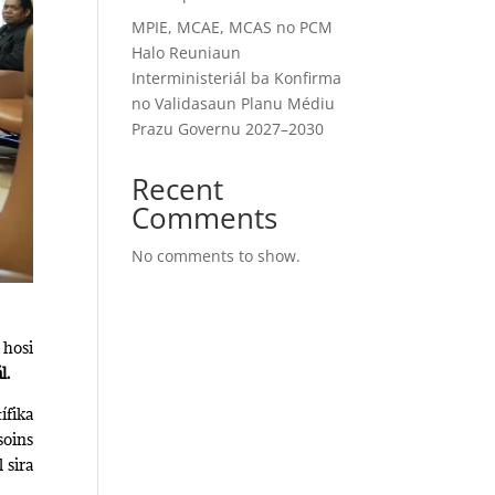
MPIE, MCAE, MCAS no PCM
Halo Reuniaun
Interministeriál ba Konfirma
no Validasaun Planu Médiu
Prazu Governu 2027–2030
Recent
Comments
No comments to show.
 hosi
l.
ífika
soins
 sira