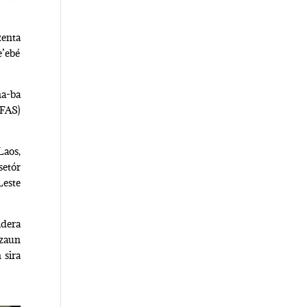
zenta
e’ebé
na-ba
AFAS)
Laos,
setór
Leste
idera
ezaun
 sira