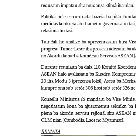
redusaun impaktu sira mudansa klimátika nian.
Polítika ne’e estruturada bazeia ba pilár fund
medidas konkreta atu hametin governasaun tasi, 
relasiona ho tasi.
Tuir fali ho análize ba aprezentasaun husi V
progresu Timor-Leste iha prosesu adezaun ba a
no Akordu kona-ba Komérsiu Servisus ASEAN (
Durante reuniaun ba dala-110 Komité Koordenad
ASEAN halo avaliasaun ba Kuadru Kompromisus (
20 iha Modu 3 (prezensa lokál) Asesu ba Merk
kumpre ona sub-setór 306 hosi sub-setór 326 ne’e
Konsellu Ministrus fó mandatu ba Vise-Minist
negosiasaun kona-ba ajustamentu tékniku ba
plena ba akordu servisu rejionál sira ASEAN ni
CLM nian (Cambodia, Laos no Myanmar).
REMATA