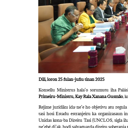
Dili, loron 25 fulan-juñu tinan 2025
Konsellu Ministrus hala’o sorumutu iha Palási
Primeiru-Ministru, Kay Rala Xanana Gusmão
, 
Rejime jurídiku ida-ne’e ho objetivu atu regula
tasi hosi Estadu estranjeiru ka organizasaun i
Unidas kona-ba Direitu Tasi (UNCLOS, sigla iha
ne’ebé di’ak, hodi salvaguarda direitu soberania