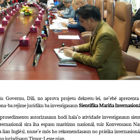
u Governu, Dili, no aprova projetu dekretu-lei, ne’ebé aprezenta
kona-ba rejime jurídiku ba investigasaun
Sientífika Mariña Internasioná
 prosedimentu autorizasaun hodi hala’o atividade investigasaun sient
nternasionál sira iha espasu marítimu nasionál, tuir Konvensaun Na
 lian Inglés), nune’e mós ho rekomendasaun no prátika internasionál
 no jurisdisaun Timor-Leste nian.