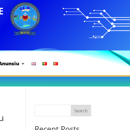
Anunsiu
manidade no Kreatividade
Search
u
Recent Posts