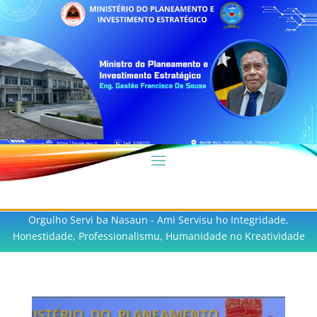
Orgulho Servi ba Nasaun - Ami Servisu ho Integridade,
Honestidade, Professionalismu, Humanidade no Kreatividade