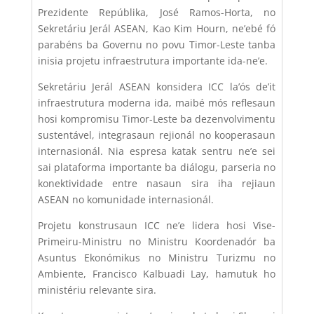
Prezidente Repúblika,
José Ramos-Horta
, no
Sekretáriu Jerál ASEAN,
Kao Kim Hourn
, ne’ebé fó
parabéns ba Governu no povu Timor-Leste tanba
inisia projetu infraestrutura importante ida-ne’e.
Sekretáriu Jerál ASEAN konsidera ICC la’ós de’it
infraestrutura moderna ida, maibé mós reflesaun
hosi kompromisu Timor-Leste ba dezenvolvimentu
sustentável, integrasaun rejionál no kooperasaun
internasionál. Nia espresa katak sentru ne’e sei
sai plataforma importante ba diálogu, parseria no
konektividade entre nasaun sira iha rejiaun
ASEAN no komunidade internasionál.
Projetu konstrusaun ICC ne’e lidera hosi Vise-
Primeiru-Ministru no Ministru Koordenadór ba
Asuntus Ekonómikus no Ministru Turizmu no
Ambiente,
Francisco Kalbuadi Lay
, hamutuk ho
ministériu relevante sira.