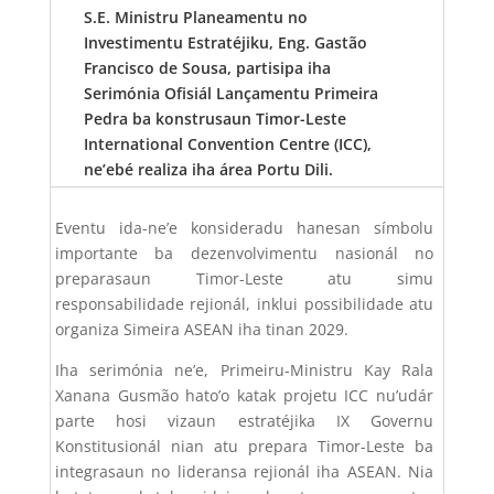
S.E. Ministru Planeamentu no
Investimentu Estratéjiku, Eng. Gastão
Francisco de Sousa, partisipa iha
Serimónia Ofisiál Lançamentu Primeira
Pedra ba konstrusaun Timor-Leste
International Convention Centre (ICC),
ne’ebé realiza iha área Portu Dili.
Eventu ida-ne’e konsideradu hanesan símbolu
importante ba dezenvolvimentu nasionál no
preparasaun Timor-Leste atu simu
responsabilidade rejionál, inklui possibilidade atu
organiza Simeira ASEAN iha tinan 2029.
Iha serimónia ne’e, Primeiru-Ministru
Kay Rala
Xanana Gusmão
hato’o katak projetu ICC nu’udár
parte hosi vizaun estratéjika IX Governu
Konstitusionál nian atu prepara Timor-Leste ba
integrasaun no lideransa rejionál iha ASEAN. Nia