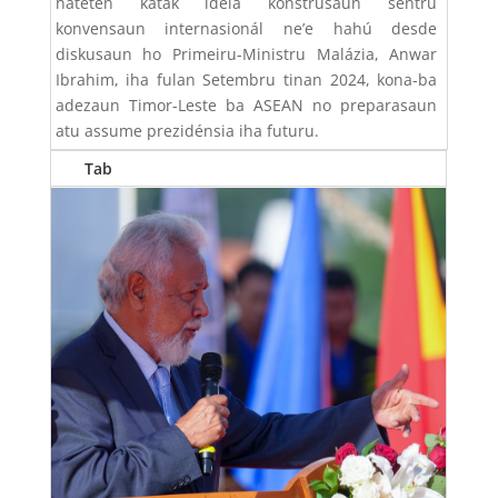
hateten katak ideia konstrusaun sentru
konvensaun internasionál ne’e hahú desde
diskusaun ho Primeiru-Ministru Malázia,
Anwar
Ibrahim
, iha fulan Setembru tinan 2024, kona-ba
adezaun Timor-Leste ba ASEAN no preparasaun
atu assume prezidénsia iha futuru.
Tab