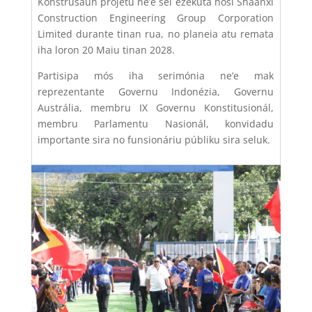
Konstrusaun projetu ne’e sei ezekuta hosi
Shaanxi
Construction Engineering Group Corporation
Limited
durante tinan rua, no planeia atu remata
iha loron 20 Maiu tinan 2028.
Partisipa mós iha serimónia ne’e mak
reprezentante Governu Indonézia, Governu
Austrália, membru IX Governu Konstitusionál,
membru Parlamentu Nasionál, konvidadu
importante sira no funsionáriu públiku sira seluk.