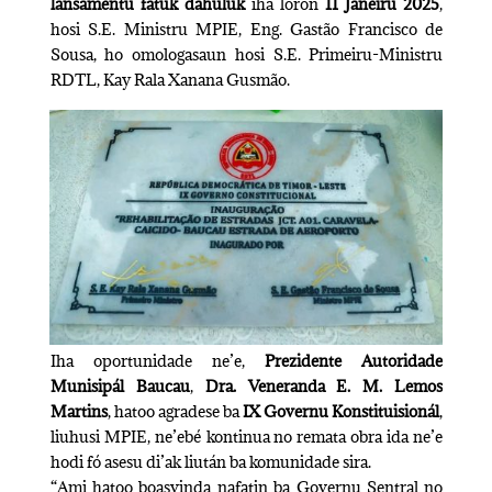
lansamentu fatuk dahuluk
iha loron
11 Janeiru 2025
,
hosi S.E. Ministru MPIE, Eng. Gastão Francisco de
Sousa, ho omologasaun hosi S.E. Primeiru-Ministru
RDTL, Kay Rala Xanana Gusmão.
Iha oportunidade ne’e,
Prezidente Autoridade
Munisipál Baucau
,
Dra. Veneranda E. M. Lemos
Martins
, hatoo agradese ba
IX Governu Konstituisionál
,
liuhusi MPIE, ne’ebé kontinua no remata obra ida ne’e
hodi fó asesu di’ak liután ba komunidade sira.
“Ami hatoo boasvinda nafatin ba Governu Sentral no