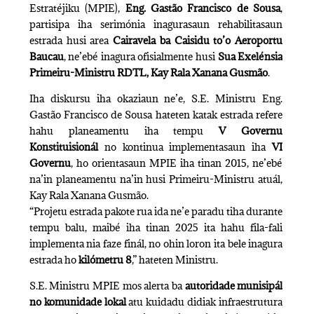
Estratéjiku (MPIE),
Eng. Gastão Francisco de Sousa
,
partisipa iha serimónia inagurasaun rehabilitasaun
estrada husi area
Cairavela ba Caisidu to’o Aeroportu
Baucau
, ne’ebé inagura ofisialmente husi
Sua Exelénsia
Primeiru-Ministru RDTL, Kay Rala Xanana Gusmão
.
Iha diskursu iha okaziaun ne’e, S.E. Ministru Eng.
Gastão Francisco de Sousa hateten katak estrada refere
hahu planeamentu iha tempu
V Governu
Konstituisionál
no kontinua implementasaun iha
VI
Governu
, ho orientasaun MPIE iha tinan 2015, ne’ebé
na’in planeamentu na’in husi Primeiru-Ministru atuál,
Kay Rala Xanana Gusmão.
“Projetu estrada pakote rua ida ne’e paradu tiha durante
tempu balu, maibé iha tinan 2025 ita hahu fila-fali
implementa nia faze finál, no ohin loron ita bele inagura
estrada ho
kilómetru 8
,” hateten Ministru.
S.E. Ministru MPIE mos alerta ba
autoridade munisipál
no komunidade lokal
atu kuidadu didiak infraestrutura