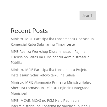
Search
Recent Posts
Ministru MPIE Partisipa iha Lansamentu Operasaun
Komersiál Kabu Submarinu Timor-Leste
MPIE Realiza Workshop Disseminasaun Rejime
Lisensa no Faltas ba Funsionáriu Administrasaun
Públika
Ministru MPIE Partisipa iha Lansamentu Projetu
Instalasaun Solar Fotovoltaiku iha Laleia
Ministru MPIE Akompaña Primeiru-Ministru Hala’o
Abertura Formasaun Tékniku Enjiñeiru Integrada
Munisipál
MPIE, MCAE, MCAS no PCM Halo Reuniaun
Interministeriál ba Konfirma no Validasaun Planu