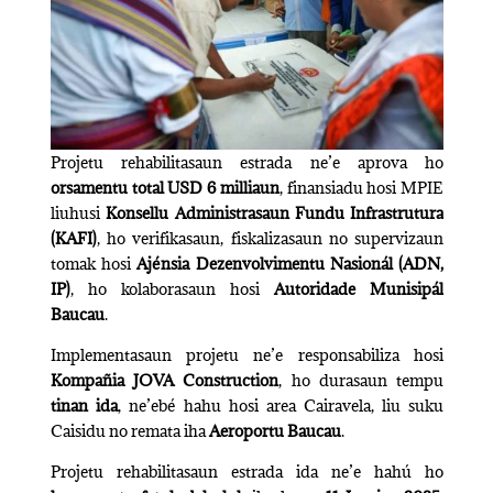
Projetu rehabilitasaun estrada ne’e aprova ho
orsamentu total USD 6 milliaun
, finansiadu hosi MPIE
liuhusi
Konsellu Administrasaun Fundu Infrastrutura
(KAFI)
, ho verifikasaun, fiskalizasaun no supervizaun
tomak hosi
Ajénsia Dezenvolvimentu Nasionál (ADN,
IP)
, ho kolaborasaun hosi
Autoridade Munisipál
Baucau
.
Implementasaun projetu ne’e responsabiliza hosi
Kompañia JOVA Construction
, ho durasaun tempu
tinan ida
, ne’ebé hahu hosi area Cairavela, liu suku
Caisidu no remata iha
Aeroportu Baucau
.
Projetu rehabilitasaun estrada ida ne’e hahú ho