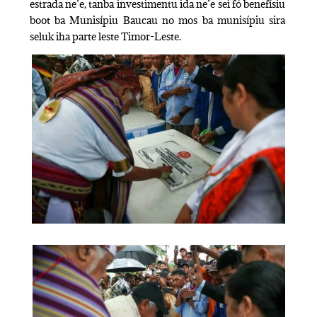
estrada ne’e, tanba investimentu ida ne’e sei fó benefísiu
boot ba Munisípiu Baucau no mos ba munisípiu sira
seluk iha parte leste Timor-Leste.