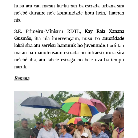
husu atu tau matan liu-liu tan ba estrada urbana sira
ne’ebé durante ne’e komunidade hotu hein,” hateten
nia.
S.E. Primeiru-Ministru RDTL,
Kay Rala Xanana
Gusmão
, iha nia intervençaun, husu ba
autoridade
lokal sira atu servisu hamutuk ho juventude
, hodi tau
matan ba manutensaun estrada no infraestrutura sira
ne’ebé iha, atu labele estraga no bele uza ba tempu
naruk.
Remata