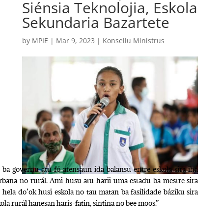
Siénsia Teknolojia, Eskola
Sekundaria Bazartete
by
MPIE
|
Mar 9, 2023
|
Konsellu Ministrus
ba governu atu fó atensaun ida balansu entre eskola sira iha
rbana no rurál. Ami husu atu harii uma estadu ba mestre sira
 hela do’ok husi eskola no tau matan ba fasilidade báziku sira
kola rurál hanesan haris-fatin, sintina no bee moos.”