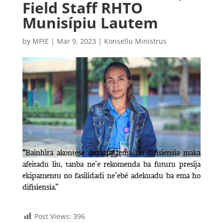
Field Staff RHTO
Munisípiu Lautem
by
MPIE
|
Mar 9, 2023
|
Konsellu Ministrus
“
Bainhira akontese dezastre ema ho difisiensia maka
afeitadu liu, tanba ne’e rekomenda ba futuru presija
ekipamentu no fasilidadi ne’ebé adekuadu ba ema ho
difisiensia.”
Post Views:
396