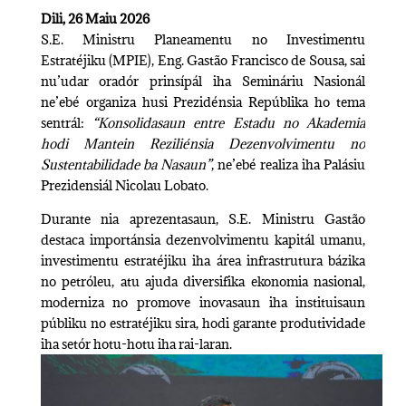
Dili, 26 Maiu 2026
S.E. Ministru Planeamentu no Investimentu
Estratéjiku (MPIE), Eng. Gastão Francisco de Sousa, sai
nu’udar oradór prinsípál iha Semináriu Nasionál
ne’ebé organiza husi Prezidénsia Repúblika ho tema
sentrál:
“Konsolidasaun entre Estadu no Akademia
hodi Mantein Reziliénsia Dezenvolvimentu no
Sustentabilidade ba Nasaun”
, ne’ebé realiza iha Palásiu
Prezidensiál Nicolau Lobato.
Durante nia aprezentasaun, S.E. Ministru Gastão
destaca importánsia dezenvolvimentu kapitál umanu,
investimentu estratéjiku iha área infrastrutura bázika
no petróleu, atu ajuda diversifika ekonomia nasional,
moderniza no promove inovasaun iha instituisaun
públiku no estratéjiku sira, hodi garante produtividade
iha setór hotu-hotu iha rai-laran.