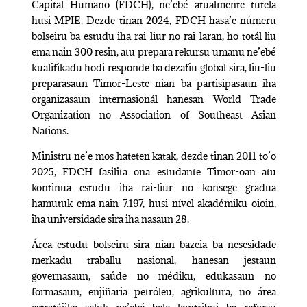
Capital Humano (FDCH), ne’ebé atualmente tutela
husi MPIE. Dezde tinan 2024, FDCH hasa’e númeru
bolseiru ba estudu iha rai-liur no rai-laran, ho totál liu
ema nain 300 resin, atu prepara rekursu umanu ne’ebé
kualifikadu hodi responde ba dezafiu global sira, liu-liu
preparasaun Timor-Leste nian ba partisipasaun iha
organizasaun internasionál hanesan
World Trade
Organization
no
Association of Southeast Asian
Nations
.
Ministru ne’e mos hateten katak, dezde tinan 2011 to’o
2025, FDCH fasilita ona estudante Timor-oan atu
kontinua estudu iha rai-liur no konsege gradua
hamutuk ema nain 7.197, husi nível akadémiku oioin,
iha universidade sira iha nasaun 28.
Área estudu bolseiru sira nian bazeia ba nesesidade
merkadu traballu nasional, hanesan jestaun
governasaun, saúde no médiku, edukasaun no
formasaun, enjiñaria petróleu, agrikultura, no área