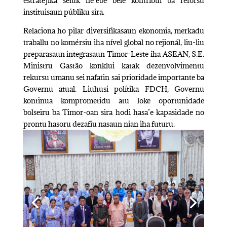
estratéjika seluk ne’ebé bele kontribui ba reforsu
instituisaun públiku sira.
Relaciona ho pilar diversifikasaun ekonomia, merkadu
traballu no komérsiu iha nível global no rejionál, liu-liu
preparasaun integrasaun Timor-Leste iha ASEAN, S.E.
Ministru Gastão konklui katak dezenvolvimentu
rekursu umanu sei nafatin sai prioridade importante ba
Governu atual. Liuhusi polítika FDCH, Governu
kontinua komprometidu atu loke oportunidade
bolseiru ba Timor-oan sira hodi hasa’e kapasidade no
prontu hasoru dezafiu nasaun nian iha futuru.