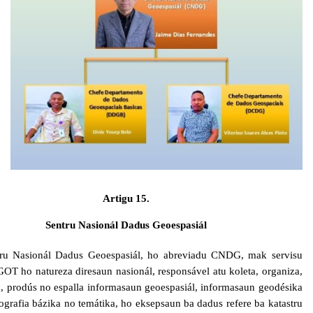
Artigu 15.
Sentru Nasionál Dadus Geoespasiál
tru Nasionál Dadus Geoespasiál, ho abreviadu CNDG, mak servisu
OT ho natureza diresaun nasionál, responsável atu koleta, organiza,
a, prodús no espalla informasaun geoespasiál, informasaun geodésika
ografia bázika no temátika, ho eksepsaun ba dadus refere ba katastru