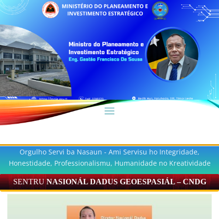
Orgulho Servi ba Nasaun - Ami Servisu ho Integridade,
Honestidade, Professionalismu, Humanidade no Kreatividade
SENTRU
NASIONÁL DADUS GEOESPASIÁL – CNDG