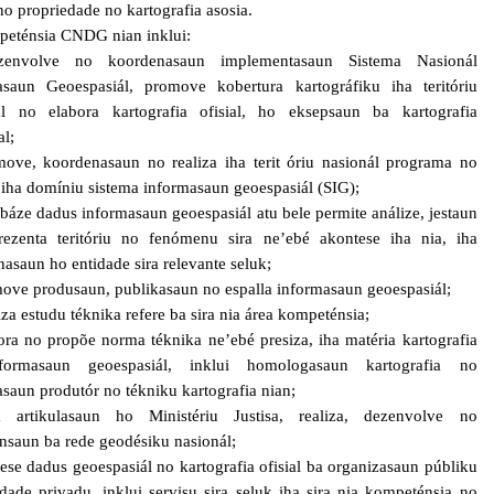
no propriedade no kartografia asosia.
peténsia CNDG nian inklui:
zenvolve no koordenasaun implementasaun Sistema Nasionál
asaun Geoespasiál, promove kobertura kartográfiku iha teritóriu
ál no elabora kartografia ofisial, ho eksepsaun ba kartografia
al;
move, koordenasaun no realiza iha terit óriu nasionál programa no
 iha domíniu sistema informasaun geoespasiál (SIG);
 báze dadus informasaun geoespasiál atu bele permite análize, jestaun
rezenta teritóriu no fenómenu sira ne’ebé akontese iha nia, iha
asaun ho entidade sira relevante seluk;
ove produsaun, publikasaun no espalla informasaun geoespasiál;
iza estudu téknika refere ba sira nia área kompeténsia;
ora no propõe norma téknika ne’ebé presiza, iha matéria kartografia
ormasaun geoespasiál, inklui homologasaun kartografia no
asaun produtór no tékniku kartografia nian;
 artikulasaun ho Ministériu Justisa, realiza, dezenvolve no
nsaun ba rede geodésiku nasionál;
ese dadus geoespasiál no kartografia ofisial ba organizasaun públiku
dade privadu, inklui servisu sira seluk iha sira nia kompeténsia no