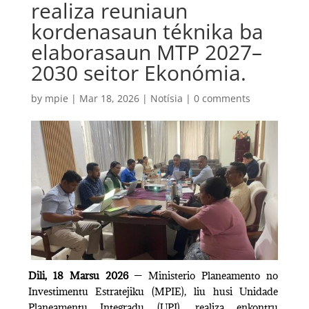
realiza reuniaun
kordenasaun téknika ba
elaborasaun MTP 2027–
2030 seitor Ekonómia.
by
mpie
|
Mar 18, 2026
|
Notísia
|
0 comments
Dili, 18 Marsu 2026
— Ministerio Planeamento no
Investimentu Estratejiku (MPIE), liu husi Unidade
Planeamentu Integradu (UPI), realiza enkontru