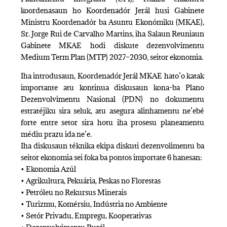
koordenasaun ho Koordenadór Jerál husi Gabinete
Ministru Koordenadór ba Asuntu Ekonómiku (MKAE),
Sr. Jorge Rui de Carvalho Martins, iha Salaun Reuniaun
Gabinete MKAE hodi diskute dezenvolvimentu
Medium Term Plan (MTP) 2027–2030, seitor ekonomia.
Iha introdusaun, Koordenadór Jerál MKAE hato’o katak
importante atu kontinua diskusaun kona-ba Plano
Dezenvolvimentu Nasional (PDN) no dokumentu
estratéjiku sira seluk, atu asegura alinhamentu ne’ebé
forte entre setor sira hotu iha prosesu planeamentu
médiu prazu ida ne’e.
Iha diskusaun téknika ekipa diskuti dezenvolimentu ba
seitor ekonomia sei foka ba pontos importate 6 hanesan:
• Ekonomia Azúl
• Agrikultura, Pekuária, Peskas no Florestas
• Petróleu no Rekursus Minerais
• Turizmu, Komérsiu, Indústria no Ambiente
• Setór Privadu, Empregu, Kooperativas