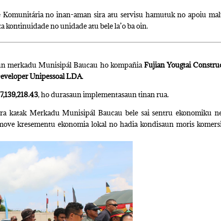
e Komunitária no inan-aman sira atu servisu hamutuk no apoiu ma
a kontinuidade no unidade atu bele la’o ba oin.
saun merkadu Munisipál Baucau ho kompañia
Fujian Yougtai Constru
eveloper Unipessoal LDA
.
7,139,218.43
, ho durasaun implementasaun tinan rua.
pera katak Merkadu Munisipál Baucau bele sai sentru ekonomiku n
omove kresementu ekonomia lokal no hadia kondisaun moris komers