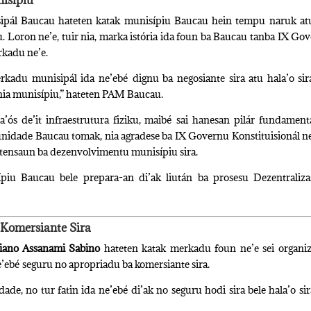
isípiu
sipál Baucau hateten katak munisípiu Baucau hein tempu naruk at
 Loron ne’e, tuir nia, marka istória ida foun ba Baucau tanba IX Go
rkadu ne’e.
erkadu munisipál ida ne’ebé dignu ba negosiante sira atu hala’o sir
 nia munisípiu,” hateten PAM Baucau.
’ós de’it infraestrutura fiziku, maibé sai hanesan pilár fundament
idade Baucau tomak, nia agradese ba IX Governu Konstituisionál n
 atensaun ba dezenvolvimentu munisípiu sira.
ípiu Baucau bele prepara-an di’ak liután ba prosesu Dezentraliz
 Komersiante Sira
iano Assanami Sabino
hateten katak merkadu foun ne’e sei organi
’ebé seguru no apropriadu ba komersiante sira.
dade, no tur fatin ida ne’ebé di’ak no seguru hodi sira bele hala’o sir