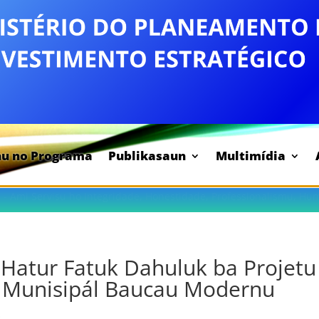
nu no Programa
Publikasaun
Multimídia
 - Ami Servisu ho Integridade, Honestidade, Professionalismu, Hu
Hatur Fatuk Dahuluk ba Projetu
 Munisipál Baucau Modernu
s