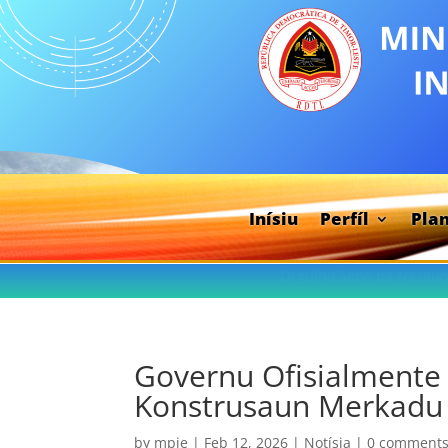
Inísiu
Perfíl
Pla
Orgulho Servi ba Nasaun
Governu Ofisialmente 
Konstrusaun Merkadu
by
mpie
|
Feb 12, 2026
|
Notísia
|
0 comment