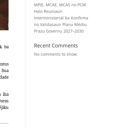
MPIE, MCAE, MCAS no PCM
Halo Reuniaun
Interministeriál ba Konfirma
no Validasaun Planu Médiu
Prazu Governu 2027–2030
Recent Comments
uk ba
No comments to show.
untus
 Sua
idade
s iha
forsu
éjiku