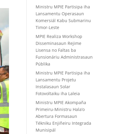
Ministru MPIE Partisipa iha
Lansamentu Operasaun
Komersiál Kabu Submarinu
Timor-Leste
MPIE Realiza Workshop
Disseminasaun Rejime
Lisensa no Faltas ba
Funsionáriu Administrasaun
Públika
Ministru MPIE Partisipa iha
Lansamentu Projetu
Instalasaun Solar
Fotovoltaiku iha Laleia
Ministru MPIE Akompaña
Primeiru-Ministru Hala’o
Abertura Formasaun
Tékniku Enjiñeiru Integrada
Munisipál