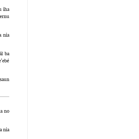
u iha
vernu
a nia
ál ba
e’ebé
asaun
za no
a nia