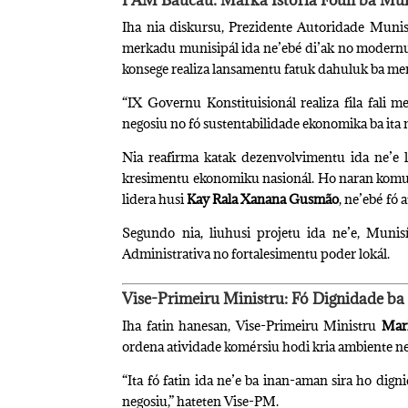
PAM Baucau: Marka Istória Foun ba Mun
Iha nia diskursu, Prezidente Autoridade Muni
merkadu munisipál ida ne’ebé di’ak no modernu.
konsege realiza lansamentu fatuk dahuluk ba me
“IX Governu Konstituisionál realiza fila fali m
negosiu no fó sustentabilidade ekonomika ba ita
Nia reafirma katak dezenvolvimentu ida ne’e la
kresimentu ekonomiku nasionál. Ho naran komun
lidera husi
Kay Rala Xanana Gusmão
, ne’ebé fó
Segundo nia, liuhusi projetu ida ne’e, Munis
Administrativa no fortalesimentu poder lokál.
Vise-Primeiru Ministru: Fó Dignidade ba
Iha fatin hanesan, Vise-Primeiru Ministru
Mar
ordena atividade komérsiu hodi kria ambiente ne
“Ita fó fatin ida ne’e ba inan-aman sira ho digni
negosiu,” hateten Vise-PM.