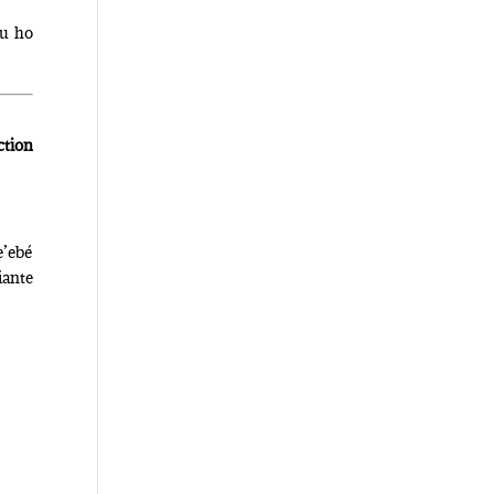
lu ho
ction
e’ebé
iante