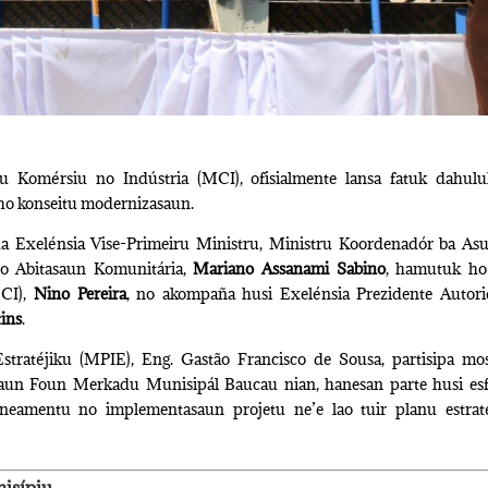
riu Komérsiu no Indústria (MCI), ofisialmente lansa fatuk dahul
o konseitu modernizasaun.
ua Exelénsia Vise-Primeiru Ministru, Ministru Koordenadór ba As
no Abitasaun Komunitária,
Mariano Assanami Sabino
, hamutuk ho
MCI),
Nino Pereira
, no akompaña husi Exelénsia Prezidente Autor
ins
.
stratéjiku (MPIE), Eng. Gastão Francisco de Sousa, partisipa mo
aun Foun Merkadu Munisipál Baucau nian, hanesan parte husi es
laneamentu no implementasaun projetu ne’e lao tuir planu estrat