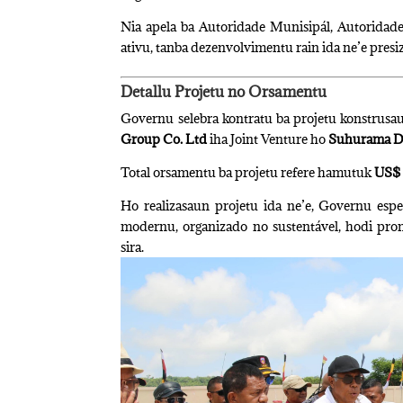
Nia apela ba Autoridade Munisipál, Autoridad
ativu, tanba dezenvolvimentu rain ida ne’e presiz
Detallu Projetu no Orsamentu
Governu selebra kontratu ba projetu konstru
Group Co. Ltd
iha Joint Venture ho
Suhurama D
Total orsamentu ba projetu refere hamutuk
US$ 
Ho realizasaun projetu ida ne’e, Governu es
modernu, organizado no sustentável, hodi pr
sira.