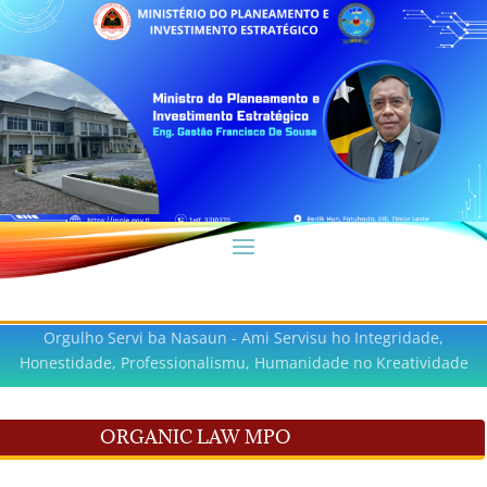
Orgulho Servi ba Nasaun - Ami Servisu ho Integridade,
Honestidade, Professionalismu, Humanidade no Kreatividade
ORGANIC LAW MPO