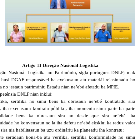
Artigo 11
Direção Nasionál Logístika
eção Nasionál Logístika no Património, sigla portugues DNLP; mak
u husi DGAF responsável ba exekusaun atu materiál relasionadu ho
ka no jestaun patrimóniu Estadu nian ne’ebé afetadu ba MPIE.
peténsia DNLP nian inklui:
ifika, sertifika no simu bens ka obrasaun ne’ebé kontratadu sira
e, iha execusaun kontratu públiku, iha momentu simu parte ba parte
alidade bens ka obrasaun sira no desde que sira ne’ebé iha
idade ho konvensaun no la iha defetu ne’ebé eksklui ka reduz valor
a sira nia habilitasaun ba uzu ordináriu ka planeadu iha kontratu;
te sertidaun kona-ba atu verifika, sertifika konformidade no simu