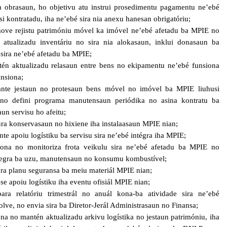
a obrasaun, ho objetivu atu instrui prosedimentu pagamentu ne’ebé
si kontratadu, iha ne’ebé sira nia anexu hanesan obrigatóriu;
move rejistu patrimóniu móvel ka imóvel ne’ebé afetadu ba MPIE no
 atualizadu inventáriu no sira nia alokasaun, inklui donasaun ba
 sira ne’ebé afetadu ba MPIE;
tén aktualizadu relasaun entre bens no ekipamentu ne’ebé funsiona
unsiona;
ante jestaun no protesaun bens móvel no imóvel ba MPIE liuhusi
 no defini programa manutensaun periódika no asina kontratu ba
aun servisu ho afeitu;
ura konservasaun no hixiene iha instalaasaun MPIE nian;
nte apoiu logístiku ba servisu sira ne’ebé intégra iha MPIE;
tiona no monitoriza frota veikulu sira ne’ebé afetadu ba MPIE no
 regra ba uzu, manutensaun no konsumu kombustível;
ora planu seguransa ba meiu materiál MPIE nian;
ese apoiu logístiku iha eventu ofisiál MPIE nian;
para relatóriu trimestrál no anuál kona-ba atividade sira ne’ebé
lve, no envia sira ba Diretor-Jerál Administrasaun no Finansa;
iona no mantén aktualizadu arkivu logístika no jestaun patrimóniu, iha