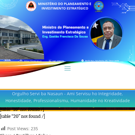
Orgulho Servi ba Nasaun - Ami Servisu ho Integridade,
Honestidade, Professionalismu, Humanidade no Kreatividade
Analysis Capital Development
[table “16” not found /]
[table “20” not found /]
Post Views:
235