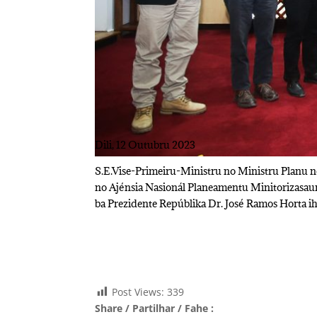
Dili, 12 Outubru 2023
S.E.Vise-Primeiru-Ministru no Ministru Planu 
no Ajénsia Nasionál Planeamentu Minitorizasau
ba Prezidente Repúblika Dr. José Ramos Horta iha
Post Views:
339
Share / Partilhar / Fahe :