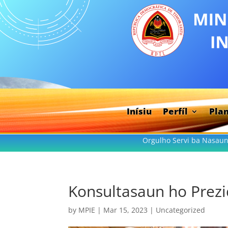
Inísiu
Perfíl
Pla
Orgulho Servi ba Nasaun
Konsultasaun ho Prez
by
MPIE
|
Mar 15, 2023
|
Uncategorized