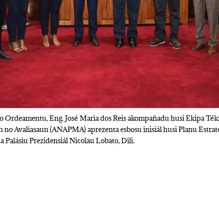
no Ordeamentu, Eng. José Maria dos Reis akompañadu husi Ekipa Ték
n no Avaliasaun (ANAPMA) aprezenta esbosu inisiál husi Planu Est
 Palásiu Prezidensiál Nicolau Lobato, Dili.