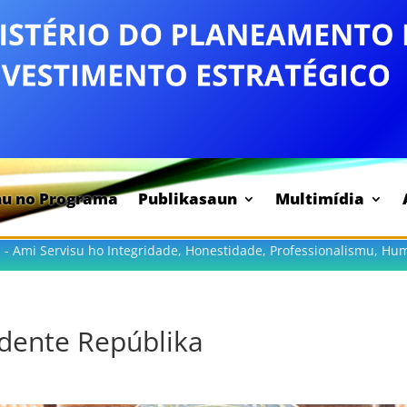
nu no Programa
Publikasaun
Multimídia
 - Ami Servisu ho Integridade, Honestidade, Professionalismu, Hu
idente Repúblika